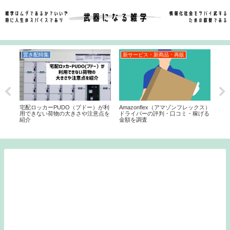
置き配特集
新サービス・新商品・再販
イ
を安
宅配ロッカーPUDO（プドー）が利
Amazonflex（アマゾンフレックス）
エア
点と
用できない荷物の大きさや注意点を
ドライバーの評判・口コミ・稼げる
び場
紹介
金額を調査
場施