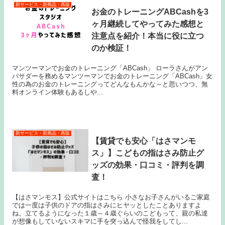
新サービス・新商品・再販
お金のトレーニングABCashを3
ヶ月継続してやってみた感想と
注意点を紹介！本当に役に立つ
のか検証！
マンツーマンでお金のトレーニング「ABCash」 ローラさんがアン
バサダーを務めるマンツーマンでお金のトレーニング「ABCash」女
性の為のお金のトレーニングってどんなもんかな～と思いつつ、無
料オンライン体験もあるしや...
新サービス・新商品・再販
【賃貸でも安心「はさマンモ
ス」】こどもの指はさみ防止グ
ッズの効果・口コミ・評判を調
査！
【はさマンモス】公式サイトはこちら 小さなお子さんがいるご家庭
では一度は子供のドアの指はさみにヒヤッとしたことありますよ
ね。立てるようになった１歳～４歳ぐらいのこどもって、親の私達
が想像もしていないスキマに手を突っ込んで怪我をしてし...