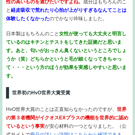
性の高いものを選びたいですよね。
成分はもちろんのこ
と
経皮吸収で荒れたり心拍が上がりすぎるなんてことは
体験したくなかった
のでかなり吟味しました。
日本製はもちろんのこと
女性が使っても大丈夫と明言し
ているのはキチンとテストをしてきた証拠だと思いま
す。あと、匂いがおっさん臭くないというところでしょ
うか（笑）どちらかというと毛が細くなってきちゃっ
て・・・という方のほうが効果を実感しやすいと思いま
す。
世界初のHvO世界大賞受賞
HvO世界大賞のことは正直知らなかったのですが、
世界
の第３者機関がイクオスEXプラスの機能を世界的に認め
ているという事実
が安心材料の一つとなりました。（公
式サイトで
商品の詳しい説明はこちらから確認できま